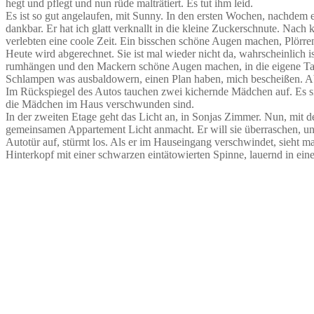
hegt und pflegt und nun rüde malträtiert. Es tut ihm leid.
Es ist so gut angelaufen, mit Sunny. In den ersten Wochen, nachdem e
dankbar. Er hat ich glatt verknallt in die kleine Zuckerschnute. Nac
verlebten eine coole Zeit. Ein bisschen schöne Augen machen, Plörren 
Heute wird abgerechnet. Sie ist mal wieder nicht da, wahrscheinlich 
rumhängen und den Mackern schöne Augen machen, in die eigene Tasche
Schlampen was ausbaldowern, einen Plan haben, mich bescheißen. Ab
Im Rückspiegel des Autos tauchen zwei kichernde Mädchen auf. Es sind
die Mädchen im Haus verschwunden sind.
In der zweiten Etage geht das Licht an, in Sonjas Zimmer. Nun, mit der
gemeinsamen Appartement Licht anmacht. Er will sie überraschen, und 
Autotür auf, stürmt los. Als er im Hauseingang verschwindet, sieht m
Hinterkopf mit einer schwarzen eintätowierten Spinne, lauernd in ein