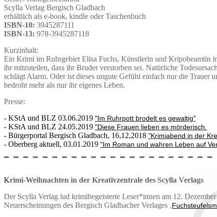
Scylla Verlag Bergisch Gladbach
erhältlich als e-book, kindle oder Taschenbuch
ISBN-10:
3945287111
ISBN-13:
978-3945287118
Kurzinhalt:
Ein Krimi im Ruhrgebiet Elisa Fuchs, Künstlerin und Kripobeamtin i
ihr mitzuteilen, dass ihr Bruder verstorben sei. Natürliche Todesursa
schlägt Alarm. Oder ist dieses ungute Gefühl einfach nur die Trauer 
bedroht mehr als nur ihr eigenes Leben.
Presse:
- KStA und BLZ 03.06.2019
"Im Ruhrpott brodelt es gewaltig"
- KStA und BLZ 24.05.2019
"Diese Frauen lieben es mörderisch.
- Bürgerportal Bergisch Gladbach, 16,12,2018
"Krimiabend in der Kre
- Oberberg aktuell, 03.01.2019
"Im Roman und wahren Leben auf Ver
K
rimi-Weihnachten in der Kreativzentrale des Scylla Verlags
Der Scylla Verlag lud krimibegeisterte Leser*innen am 12. Dezember 2
Neuerscheinungen des Bergisch Gladbacher Verlages ‚
Fuchsteufelsm