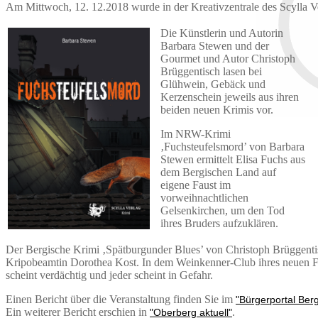
Am Mittwoch, 12. 12.2018 wurde in der Kreativzentrale des Scylla Ver
Die Künstlerin und Autorin
Barbara Stewen und der
Gourmet und Autor Christoph
Brüggentisch lasen bei
Glühwein, Gebäck und
Kerzenschein jeweils aus ihren
beiden neuen Krimis vor.
Im NRW-Krimi
‚Fuchsteufelsmord’ von Barbara
Stewen ermittelt Elisa Fuchs aus
dem Bergischen Land auf
eigene Faust im
vorweihnachtlichen
Gelsenkirchen, um den Tod
ihres Bruders aufzuklären.
Der Bergische Krimi ‚Spätburgunder Blues’ von Christoph Brüggentisch
Kripobeamtin Dorothea Kost. In dem Weinkenner-Club ihres neuen Fre
scheint verdächtig und jeder scheint in Gefahr.
Einen Bericht über die Veranstaltung finden Sie im
"Bürgerportal Ber
Ein weiterer Bericht erschien in
.
"Oberberg aktuell"