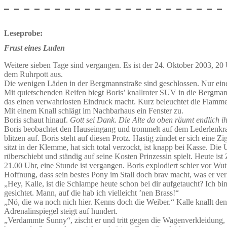
Leseprobe:
Frust eines Luden
Weitere sieben Tage sind vergangen. Es ist der 24. Oktober 2003, 20 
dem Ruhrpott aus.
Die wenigen Läden in der Bergmannstraße sind geschlossen. Nur ein
Mit quietschenden Reifen biegt Boris’ knallroter SUV in die Bergman
das einen verwahrlosten Eindruck macht. Kurz beleuchtet die Flamme 
Mit einem Knall schlägt im Nachbarhaus ein Fenster zu.
Boris schaut hinauf.
Gott sei Dank. Die Alte da oben räumt endlich i
Boris beobachtet den Hauseingang und trommelt auf dem Lederlenk
blitzen auf. Boris steht auf diesen Protz. Hastig zündet er sich eine 
sitzt in der Klemme, hat sich total verzockt, ist knapp bei Kasse. 
rüberschiebt und ständig auf seine Kosten Prinzessin spielt. Heute ist 
21.00 Uhr, eine Stunde ist vergangen. Boris explodiert schier vor Wut
Hoffnung, dass sein bestes Pony im Stall doch brav macht, was er verl
„Hey, Kalle, ist die Schlampe heute schon bei dir aufgetaucht? Ich 
gesichtet. Mann, auf die hab ich vielleicht ’nen Brass!“
„Nö, die wa noch nich hier. Kenns doch die Weiber.“ Kalle knallt den
Adrenalinspiegel steigt auf hundert.
„Verdammte Sunny“, zischt er und tritt gegen die Wagenverkleidung, er