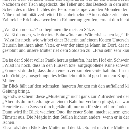
Nachdem der Tisch abgedeckt, die Teller und das Besteck in dem alte
Schein des milden Lichtes der Petroleumlampe von den Monaten der 
Nähe und Intimität verbreitet. Die anheimelnde Atmosphäre erleichter
Zahlreiche Erlebnisse werden in Erinnerung gerufen, erneut durchlebt
„Weißt du noch...?“ so beginnen die meisten Sätze.
„Weißt du noch, wie der tote Bahnwärter am Wärterhäuschen lag?“ fr
„Wisst ihr noch, wie wir bei einer Bäuerin auf einem Kotten Untersch
Bäuerin hat ihren alten Vater, er war der einzige Mann im Dorf, der no
gestöhnt und unsere Mutter rief dem Soldaten zu: „Frau sehr, sehr kra
Da ist der Soldat voller Panik herausgelaufen, hat im Hof ein Schwe
„Wisst ihr noch, dass in den Flüssen tote, aufgequollene Kühe schwa
„Erinnerst du dich, dass du an einem zerbombten Güterbahnhof für uns
schmächtiges, ausgehungertes Männlein mit kahl geschorenem Kopf, sa
Mutter.
Ihr Blick fällt auf den schmalen, hageren Jungen mit den auffallen
Geltung bringt.
Irgendwie scheint diese „Musterung“ nicht ganz zur Zufriedenheit der 
„Aber als du im Gedränge an einem Bahnhof verloren gingst, das war f
Henriette nach Zossen durchgekämpft, nur um für sie und ihre faulen B
Dann wird ihr Blick weicher. Otto, ihr erster Sohn, macht seinem gesch
Filmstar aus. Die Mägde in den Ställen kichern anders, wenn er in d
Ischen!“
Elisa folgt dem Blick der Mutter und denkt: „So hat mich die Mutter 