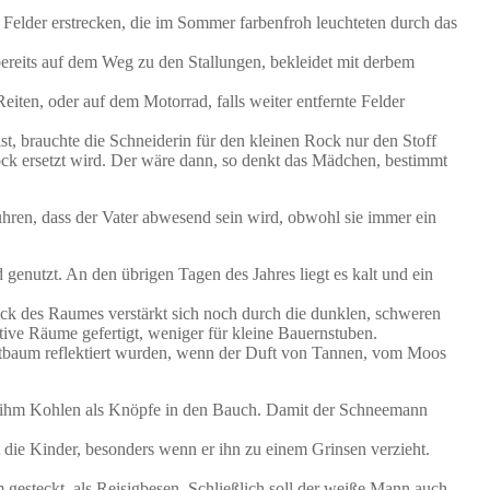
Felder erstrecken, die im Sommer farbenfroh leuchteten durch das
 bereits auf dem Weg zu den Stallungen, bekleidet mit derbem
iten, oder auf dem Motorrad, falls weiter entfernte Felder
st, brauchte die Schneiderin für den kleinen Rock nur den Stoff
Rock ersetzt wird. Der wäre dann, so denkt das Mädchen, bestimmt
führen, dass der Vater abwesend sein wird, obwohl sie immer ein
enutzt. An den übrigen Tagen des Jahres liegt es kalt und ein
uck des Raumes verstärkt sich noch durch die dunklen, schweren
tive Räume gefertigt, weniger für kleine Bauernstuben.
istbaum reflektiert wurden, wenn der Duft von Tannen, vom Moos
ckt ihm Kohlen als Knöpfe in den Bauch. Damit der Schneemann
 die Kinder, besonders wenn er ihn zu einem Grinsen verzieht.
gesteckt, als Reisigbesen. Schließlich soll der weiße Mann auch