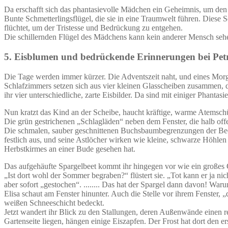
Da erschafft sich das phantasievolle Mädchen ein Geheimnis, um den
Bunte Schmetterlingsflügel, die sie in eine Traumwelt führen. Diese
flüchtet, um der Tristesse und Bedrückung zu entgehen.
Die schillernden Flügel des Mädchens kann kein anderer Mensch sehen
5. Eisblumen und bedrückende Erinnerungen bei Pet
Die Tage werden immer kürzer. Die Adventszeit naht, und eines Morge
Schlafzimmers setzen sich aus vier kleinen Glasscheiben zusammen, di
ihr vier unterschiedliche, zarte Eisbilder. Da sind mit einiger Phant
Nun kratzt das Kind an der Scheibe, haucht kräftige, warme Atemschü
Die grün gestrichenen „Schlagläden“ neben dem Fenster, die halb of
Die schmalen, sauber geschnittenen Buchsbaumbegrenzungen der Beete
festlich aus, und seine Astlöcher wirken wie kleine, schwarze Höhlen
Herbstkirmes an einer Bude gesehen hat.
Das aufgehäufte Spargelbeet kommt ihr hingegen vor wie ein großes 
„Ist dort wohl der Sommer begraben?“ flüstert sie. „Tot kann er ja ni
aber sofort „gestochen“. ........ Das hat der Spargel dann davon! War
Elisa schaut am Fenster hinunter. Auch die Stelle vor ihrem Fenster
weißen Schneeschicht bedeckt.
Jetzt wandert ihr Blick zu den Stallungen, deren Außenwände einen r
Gartenseite liegen, hängen einige Eiszapfen. Der Frost hat dort den e