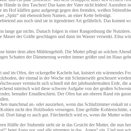
 Hände in den Taschen! Das kann der Vater nicht leiden! Ausruhen ist
nde im Hof kläffen ganz aufgeregt gegen den fremden, weißen Störenfri
er „Spitz“ mit ebensolchem Namen, an einer Kette befestigt.
ietend aus noch sind sie in irgendeiner Art gefährlich. Das kommt wohl
ann lange gar nichts. Danach folgen in einer Rangordnung die Nutztie
die Mauer der Gräfte geschlagen und dann im Wasser versenkt. Elisa wü
e hinter dem alten Mühlengehöft. Die Mutter pflegt an solchen Abende
langen Schatten der Dämmerung werden immer größer und im Haus gehen
und im Ofen, der ockergelbe Kacheln hat, knistert ein wärmendes Feuer
olzboden, der einmal in der Woche mit Schmierseife gescheuert werd
 Wischwasser vermischt sich schnell mit der jahrhundertealten Erde, die
rechend mürrisch wird diese schwere Aufgabe von der großen Schweste
ender, bemalter Emailleschirm. Der Ofen hat am oberen Rand ein gusse
llen.
chen manchmal an- oder ausziehen, wenn das Schlafzimmer eiskalt ist 
 Kohlen nicht den Holzboden versengen. Eine gefüllte Kohlenschütte, e
d. Dort hängt es auch gut. Fürchterlich wird es, wenn die Mutter wüte
en Hälfte der Stubentür sieht sie in das Gesicht der Mutter, die nun h
ast!“ betet Anna vor, und alle stimmten in das „Amen“ ein. Und nun wird