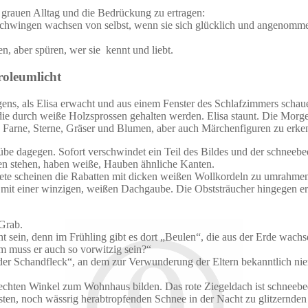
 grauen Alltag und die Bedrückung zu ertragen:
 Schwingen wachsen von selbst, wenn sie sich glücklich und angenommen
, aber spüren, wer sie kennt und liebt.
roleumlicht
ns, als Elisa erwacht und aus einem Fenster des Schlafzimmers schaue
e durch weiße Holzsprossen gehalten werden. Elisa staunt. Die Morgens
asie Farne, Sterne, Gräser und Blumen, aber auch Märchenfiguren zu erke
be dagegen. Sofort verschwindet ein Teil des Bildes und der schneebed
fen stehen, haben weiße, Hauben ähnliche Kanten.
 scheinen die Rabatten mit dicken weißen Wollkordeln zu umrahmen. De
 mit einer winzigen, weißen Dachgaube. Die Obststräucher hingegen erin
Grab.
cht sein, denn im Frühling gibt es dort „Beulen“, die aus der Erde wach
um muss er auch so vorwitzig sein?“
, „der Schandfleck“, an dem zur Verwunderung der Eltern bekanntlich n
echten Winkel zum Wohnhaus bilden. Das rote Ziegeldach ist schneebed
rsten, noch wässrig herabtropfenden Schnee in der Nacht zu glitzernden 