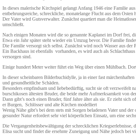
In dieses malerische Kirchspiel gelangt Anfang 1946 eine Familie aus
entbehrungsreiche, schreckliche, monatelange Flucht aus dem Osten hi
Der Vater wird Gutsverwalter. Zunächst quartiert man die Heimatlosen
umschließt.
Nach einigen Monaten wird die so genannte Kaplanei im Dorf frei, di
Etwa ein Jahr später steht wieder ein Umzug bevor. Die Familie find
Die Familie versorgt sich selbst. Zunächst wird noch Wasser aus de
Ein Backhaus ist ebenfalls vorhanden, es wird auch als Schlachthaus
versorgen sind.
Einige hundert Meter weiter führt ein Weg über einen Mühlbach. Dort 
In dieser scheinbaren Bilderbuchidylle, ja in einer fast märchenhafte
und gesundheitliche Schäden.
Besonders empfindsam und liebebedürftig, sucht sie oft verzweifelt
burschikosen ältesten Bruder, die beide mehr Aufmerksamkeit von de
Dann gibt’s noch einen Bruder, fünf Jahre älter als sie. Er zieht si
er Burgen, Schlösser und alte Kirchen modelliert
Wenig Nähe gibt’s bei dem stets mit Sorgen beladenen Vater und der o
gesunder Natur erfordert sehr viel körperlichen Einsatz, um eine sech
Die Vergangenheitsbewältigung der schrecklichen Kriegserlebnisse, di
Elisa sucht und findet die ersehnte Zuneigung und Nähe jedoch bei v