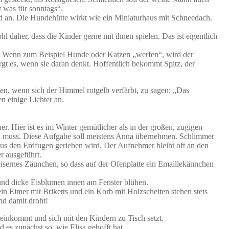
 was für sonntags“.
ed an. Die Hundehütte wirkt wie ein Miniaturhaus mit Schneedach.
 daher, dass die Kinder gerne mit ihnen spielen. Das ist eigentlich
re. Wenn zum Beispiel Hunde oder Katzen „werfen“, wird der
rgt es, wenn sie daran denkt. Hoffentlich bekommt Spitz, der
n, wenn sich der Himmel rotgelb verfärbt, zu sagen: „Das
 einige Lichter an.
. Hier ist es im Winter gemütlicher als in der großen, zugigen
en muss. Diese Aufgabe soll meistens Anna übernehmen. Schlimmer
 aus den Erdfugen gerieben wird. Der Aufnehmer bleibt oft an den
r ausgeführt.
isernes Zäunchen, so dass auf der Ofenplatte ein Emaillekännchen
und dicke Eisblumen innen am Fenster blühen.
in Eimer mit Briketts und ein Korb mit Holzscheiten stehen stets
nd damit droht!
ereinkommt und sich mit den Kindern zu Tisch setzt.
 es zunächst so, wie Elisa gehofft hat.