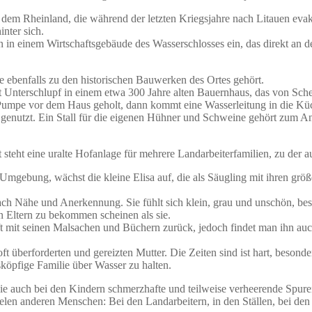
 dem Rheinland, die während der letzten Kriegsjahre nach Litauen evak
nter sich.
 in einem Wirtschaftsgebäude des Wasserschlosses ein, das direkt an d
e ebenfalls zu den historischen Bauwerken des Ortes gehört.
et Unterschlupf in einem etwa 300 Jahre alten Bauernhaus, das von Sc
r Pumpe vor dem Haus geholt, dann kommt eine Wasserleitung in die Kü
 genutzt. Ein Stall für die eigenen Hühner und Schweine gehört zum An
steht eine uralte Hofanlage für mehrere Landarbeiterfamilien, zu der 
n Umgebung, wächst die kleine Elisa auf, die als Säugling mit ihren grö
 nach Nähe und Anerkennung. Sie fühlt sich klein, grau und unschön, 
n Eltern zu bekommen scheinen als sie.
ch oft mit seinen Malsachen und Büchern zurück, jedoch findet man ihn
ft überforderten und gereizten Mutter. Die Zeiten sind ist hart, beson
sköpfige Familie über Wasser zu halten.
e auch bei den Kindern schmerzhafte und teilweise verheerende Spuren h
ielen anderen Menschen: Bei den Landarbeitern, in den Ställen, bei de