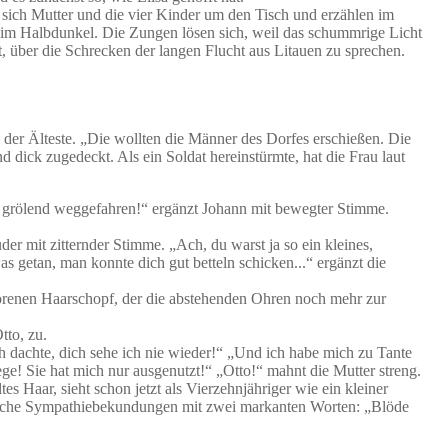
 sich Mutter und die vier Kinder um den Tisch und erzählen im
 im Halbdunkel. Die Zungen lösen sich, weil das schummrige Licht
t, über die Schrecken der langen Flucht aus Litauen zu sprechen.
 der Älteste. „Die wollten die Männer des Dorfes erschießen. Die
d dick zugedeckt. Als ein Soldat hereinstürmte, hat die Frau laut
nd grölend weggefahren!“ ergänzt Johann mit bewegter Stimme.
er mit zitternder Stimme. „Ach, du warst ja so ein kleines,
 getan, man konnte dich gut betteln schicken...“ ergänzt die
horenen Haarschopf, der die abstehenden Ohren noch mehr zur
tto, zu.
ch dachte, dich sehe ich nie wieder!“ „Und ich habe mich zu Tante
ege! Sie hat mich nur ausgenutzt!“ „Otto!“ mahnt die Mutter streng.
es Haar, sieht schon jetzt als Vierzehnjähriger wie ein kleiner
rt solche Sympathiebekundungen mit zwei markanten Worten: „Blöde