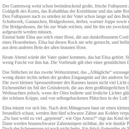
Der Gartenweg weist schon beeindruckend große, frische Fußspuren au
Goldgelb des Korns, das Kobaltblau der Kornblume und das satte Ro
Den Fußspuren nach zu urteilen ist der Vater schon lange auf den Bei
Schuhwerk, Gamaschen, Bridgeshosen, derber, warmer Joppe sowie 
Die Bridgeshosen, die bis zur Wade reichen, sind für ihn ein zweckmä
aufgesucht werden müssen.
Einmal hatte Elisa aus solch einer Hose, die aus dunkelbraunem Cord 
eines Hosenbeines. Elisa hat diesen Rock nie sehr gemocht, und befür
aus dem anderen Bein der alten braunen Hose.
Heute Abend würde der Vater später kommen, das hat Elisa gehört. Sie
wenig Furcht vor ihm hat. Die Vorfreude gilt eher einer gemütlichen
Das Stübchen ist das zweite Wohnzimmer, das „Alltägliche“ sozusage
wenig düster rechts neben der großen Eingangstür auf der anderen Se
Die zwei kleinen Sprossenfenster des Raumes lassen nicht viel Licht
Eichenmöbel im Stil der Gründerzeit, die aus dem großbürgerlichen E
Weihnachten jedoch, wenn der Ofen bullerte und festliche Lichter g
der schönen Krippe, und von selbstgebackenen Plätzchen in der Luft 
Elisa träumt vor sich hin. Nach dem Mittagessen baut sie einen kle
freundlich schaut, werden ihm fünf schwarze Zähne aus Kohlen verpa
„Du hast wohl zu viel „gepriemt“, wie Opa Anton?“ rügt das Kind den
Dann werden braunschwarze Zahnstumpen sichtbar, die wie dunkle Pfä
Doch der Schneemann ist noch nicht fertig. Ein Stück Futterrübe als