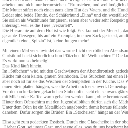
arbeiten und nicht nur herumstehen. “Rumstehen, und wohlmöglich die
Die Mutter stiftet noch einen ganz alten Hut des Vaters, und die Hu
Leider sind beide Hunde, der Schäferhund „Dina“ und ein westfälisch
Sie sollen als Wachhunde fungieren, sehen aber weder sehr Respekt geb
untersagt, weil es die Tiere „verzärtelt“.
Die Hierarchie auf dem Hof ist wie folgt: Erst kommt der Mensch, d
gesamte Tiersegen, bis auf ein Exemplar, in einen Sack gesteckt, an 
eigentlich eine „Spitzin“ ist, keine Jungen mehr!
Mit einem Mal verschwindet das warme Licht der rötlichen Abendsonn
Christkind backt sicherlich schon Plätzchen für Weihnachten!“ Die 
Es wirkt nun so heimelig!
Das Kind läuft hinein.
Im „Stübchen“ wird mit den Geschwistern der Abendbrottisch gedeckt 
Küche mit dem kalten, grauen Steinboden. Das Stübchen hat einen H
aber noch ist für sie das Wischen der Steinplatten in der Küche. Das
rauen Steinplatten hängen, was die Arbeit noch erschwert. Dementsp
Vor dem ockerfarben gekachelten Stubenofen steht ein schwarz glänz
mit Milch oder Kaffee warm gehalten werden kann, ohne herunterzufa
Hinter dem Ofenschirm mit den Jugendstilblüten dürfen sich die Mäd
Unter dem Ofen ist ein Metallblech angebracht, damit heraus fallende
daneben. Dafür sorgen die Brüder. Ein „Stocheisen“ hängt an der Wan
Elisa geht zum gedeckten Esstisch. Durch eine Glasscheibe in der ober
„Lieber Gott, sei unser Gast, und segne alles, was du uns bescheret h