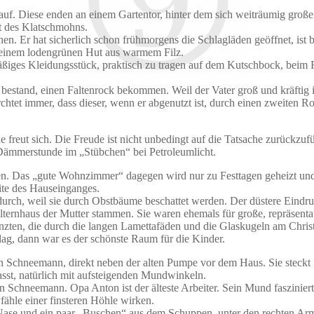
f. Diese enden an einem Gartentor, hinter dem sich weiträumig große 
t des Klatschmohns.
nen. Er hat sicherlich schon frühmorgens die Schlagläden geöffnet, ist
einem lodengrünen Hut aus warmem Filz.
ßiges Kleidungsstück, praktisch zu tragen auf dem Kutschbock, beim Re
bestand, einen Faltenrock bekommen. Weil der Vater groß und kräftig i
chtet immer, dass dieser, wenn er abgenutzt ist, durch einen zweiten 
 freut sich. Die Freude ist nicht unbedingt auf die Tatsache zurückzu
 Dämmerstunde im „Stübchen“ bei Petroleumlicht.
n. Das „gute Wohnzimmer“ dagegen wird nur zu Festtagen geheizt und g
ite des Hauseinganges.
 durch, weil sie durch Obstbäume beschattet werden. Der düstere Eindr
lternhaus der Mutter stammen. Sie waren ehemals für große, repräsenta
länzten, die durch die langen Lamettafäden und die Glaskugeln am Chr
lag, dann war es der schönste Raum für die Kinder.
inen Schneemann, direkt neben der alten Pumpe vor dem Haus. Sie ste
sst, natürlich mit aufsteigenden Mundwinkeln.
 Schneemann. Opa Anton ist der älteste Arbeiter. Sein Mund fasziniert
hle einer finsteren Höhle wirken.
 Nase und ein paar „Buschen“ aus dem Schuppen, unter den rechten Arm 