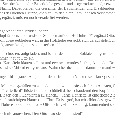
n Steinbecken in der Bauerküche gespült und abgetrocknet sind, setzen
Flucht. Dabei bleiben die Gesichter der Lauschenden und Erzählenden
t es der kleinen Gruppe, die sich um den alten Familientisch versammel
, ergänzt, müssen noch verarbeitet werden.
agt Anna ihren Bruder Johann.
lupf fanden, und russische Soldaten auf den Hof fuhren?“ ergänzt Otto,
ch übrig geblieben war, in die Holztruhe gesteckt, sich darauf gelegt un
nk, ansteckend, muss bald sterben...!“
in erschossen, aufgeladen, und ist mit den anderen Soldaten singend u
mmen?“ fügt Otto ein.
 Kartoffeln klauen solltest und erwischt wurdest?“ fragt Anna den Brud
hst so Mitleid erregend aus. Wahrscheinlich hat dir darum niemand was
d klugen, blaugrauen Augen und dem dichten, im Nacken sehr kurz gesc
Mutter ausgefallen zu sein, denn nun wendet sie sich ihrem Ältesten, O
ürchterlich!“ flüstert sie und schüttelt dabei schaudernd den Kopf: „I
lagen den Fluchtkarren zu ziehen...! Tante Henriette ist eine doofe Zi
ichtsträchtigen Namen alle Ehre. Er ist groß, hat mittelblondes, gewellt
er Nähe ist, doch noch hatte Otto nicht viel für sie übrig, kommentie
noch nie angesehen. Den Otto mag sie am liebsten!“