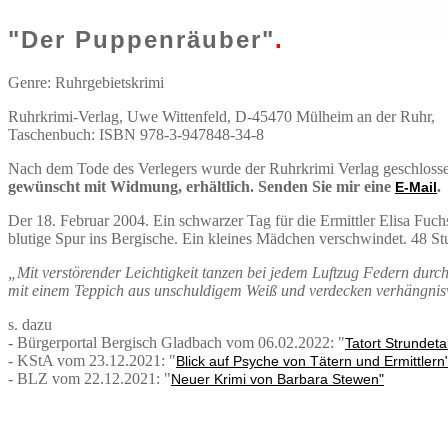
"Der Puppenräuber"
.
Genre: Ruhrgebietskrimi
Ruhrkrimi-Verlag, Uwe Wittenfeld, D-45470 Mülheim an der Ruhr,
Taschenbuch: ISBN 978-3-947848-34-8
Nach dem Tode des Verlegers wurde der Ruhrkrimi Verlag geschloss
gewünscht mit Widmung, erhältlich. Senden Sie mir eine
.
E-Mail
Der 18. Februar 2004. Ein schwarzer Tag für die Ermittler Elisa Fu
blutige Spur ins Bergische. Ein kleines Mädchen verschwindet. 48 Stu
„Mit verstörender Leichtigkeit tanzen bei jedem Luftzug Federn durc
mit einem Teppich aus unschuldigem Weiß und verdecken verhängnis
s. dazu
- Bürgerportal Bergisch Gladbach vom 06.02.2022: "
Tatort Strundeta
- KStA vom 23.12.2021: "
Blick auf Psyche von Tätern und Ermittlern
- BLZ vom 22.12.2021: "
Neuer Krimi von Barbara Stewen"